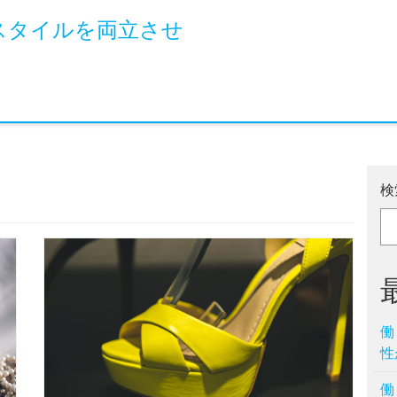
スタイルを両立させ
検
働
性
働