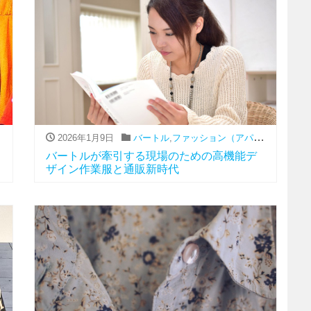
,
通販
2026年1月9日
バートル
,
ファッション（アパレル関連）
,
通
バートルが牽引する現場のための高機能デ
ザイン作業服と通販新時代