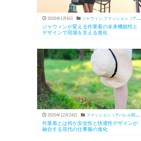
2026年1月6日
ジャウィン
,
ファッション（アパレル関連）
ジャウィンが変える作業着の未来機能性と
デザインで現場を支える進化
2025年12月24日
ファッション（アパレル関連）
作業着とは何か安全性と快適性デザインが
融合する現代の仕事服の進化