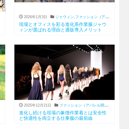
,
通販
2026年1月3日
ジャウィン
,
ファッション（アパレル関連）
,
現場とオフィスを彩る進化系作業服ジャウ
ィンが選ばれる理由と通販導入メリット
,
ブランド
,
作業着とは
2025年12月21日
ファッション（アパレル関連）
,
ブランド
,
進化し続ける現場の象徴作業着とは安全性
と快適性を両立する仕事服の最前線