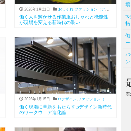
場
,
作業服
2026年1月21日
おしゃれ
,
ファッション（アパレル関連）
,
t
働く人を輝かせる作業服おしゃれと機能性
が現場を変える新時代の装い
拓
働
ー
バ
ン
表
,
通販
2026年1月15日
tsデザイン
,
ファッション（アパレル関連）
通
働く現場に革新をもたらすtsデザイン新時代
のワークウェア進化論