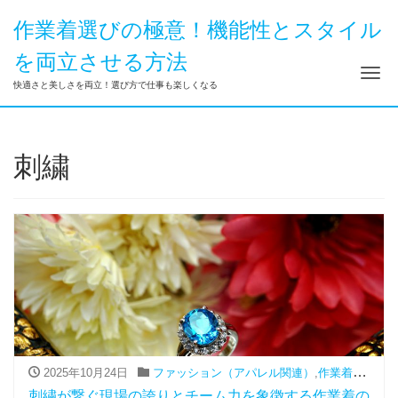
作業着選びの極意！機能性とスタイル
を両立させる方法
ナ
快適さと美しさを両立！選び方で仕事も楽しくなる
刺繍
2025年10月24日
ファッション（アパレル関連）
,
作業着
,
刺繍
刺繍が繋ぐ現場の誇りとチーム力を象徴する作業着の