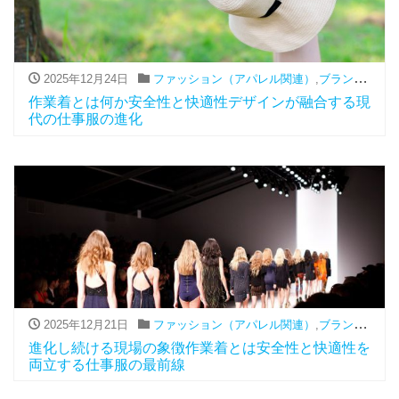
2025年12月24日
ファッション（アパレル関連）
,
ブランド
,
作業
作業着とは何か安全性と快適性デザインが融合する現
代の仕事服の進化
2025年12月21日
ファッション（アパレル関連）
,
ブランド
,
作業
進化し続ける現場の象徴作業着とは安全性と快適性を
両立する仕事服の最前線