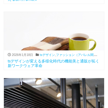
2026年1月18日
tsデザイン
,
ファッション（アパレル関連）
,
通販
tsデザインが変える多様化時代の機能美と通販が拓く
新ワークウェア革命