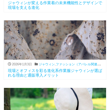
ジャウィンが変える作業着の未来機能性とデザインで
現場を支える進化
2026年1月3日
ジャウィン
,
ファッション（アパレル関連）
,
通販
現場とオフィスを彩る進化系作業服ジャウィンが選ば
れる理由と通販導入メリット