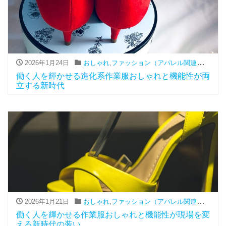
2026年1月24日
おしゃれ
,
ファッション（アパレル関連）
,
作業服
働く人を輝かせる進化系作業服おしゃれと機能性が両
立する新時代
2026年1月21日
おしゃれ
,
ファッション（アパレル関連）
,
作業服
働く人を輝かせる作業服おしゃれと機能性が現場を変
える新時代の装い