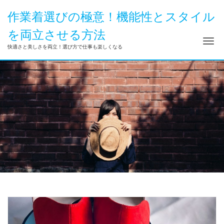
作業着選びの極意！機能性とスタイル
を両立させる方法
ナ
快適さと美しさを両立！選び方で仕事も楽しくなる