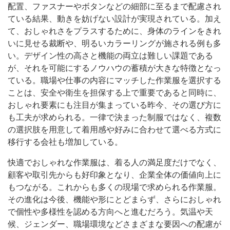
配置、ファスナーやボタンなどの細部に至るまで配慮され
ている結果、動きを妨げない設計が実現されている。加え
て、おしゃれさをプラスするために、身体のラインをきれ
いに見せる裁断や、明るいカラーリングが施される例も多
い。デザイン性の高さと機能の両立は難しい課題である
が、それを可能にするノウハウの蓄積が大きな特徴となっ
ている。職場や仕事の内容にマッチした作業服を選択する
ことは、安全や衛生を担保する上で重要であると同時に、
おしゃれ要素にも注目が集まっている昨今、その選び方に
も工夫が求められる。一律で決まった制服ではなく、複数
の選択肢を用意して着用感や好みに合わせて選べる方式に
移行する会社も増加している。
快適でおしゃれな作業服は、着る人の満足度だけでなく、
顧客や取引先からも好印象となり、企業全体の価値向上に
もつながる。これからも多くの現場で求められる作業服。
その進化は今後、機能や形にとどまらず、さらにおしゃれ
で個性や多様性を認める方向へと進むだろう。気温や天
候、ジェンダー、職場環境などさまざまな要因への配慮が