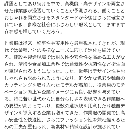
課題としてあり続ける中で、高機能・高デザインを両立さ
せた作業服が浸透していくことが予測される。働くことと
おしゃれを両立させるスタンダードが今後はさらに確立さ
れていき、多様な社会にふさわしい服装として、ますます
存在感を増していくだろう。
作業服は従来、堅牢性や実用性を最重視されてきたが、現
代では業種ごとの多様なニーズに応じて進化を続けてい
る。建設や製造現場では耐久性や安全性を高める工夫がな
され、清掃や食品加工業界では通気性や抗菌性など衛生面
が重視されるようになった。また、近年はデザイン性やお
しゃれさも求められるようになり、鮮やかな色彩や独自の
カッティングを取り入れたモデルが増加し、従業員のモチ
ベーション向上や企業イメージにも良い影響を与えてい
る。特に若い世代からは自分らしさを表現できる作業服へ
の要望が高まっており、複数の選択肢を用意したり独自デ
ザインを導入する企業も増えてきた。作業服の開発では高
い安全性と快適性、さらにファッション性を兼ね備えるた
めの工夫が重ねられ、新素材や精緻な設計が施されてい