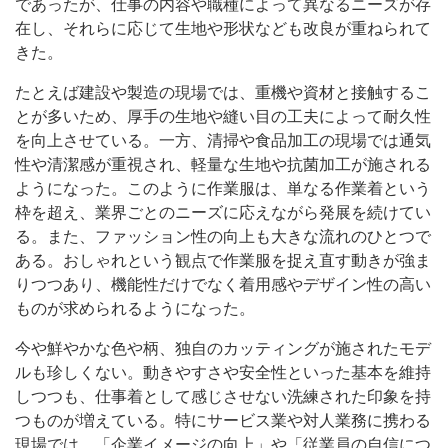
であったが、仕事の内容や職種によって異なるニーズが存
在し、それらに応じて生地や形状なども改良が重ねられて
きた。
たとえば建設や製造の現場では、重機や資材と接触するこ
とが多いため、厚手の生地や縫い目の工夫によって耐久性
を向上させている。一方、清掃や食品加工の現場では通気
性や清潔感が重視され、軽量な生地や抗菌加工が施される
ようになった。このように作業服は、単なる作業着という
枠を超え、業界ごとのニーズに応えながら発展を続けてい
る。また、ファッション性の向上も大きな流れのひとつで
ある。おしゃれという観点で作業服を捉え直す動きが強ま
りつつあり、機能性だけでなく着用感やデザイン性の高い
ものが求められるようになった。
今や鮮やかな色や柄、独自のカッティングが施されたモデ
ルも珍しくない。動きやすさや安全性といった基本を維持
しつつも、仕事着として感じさせない洗練された印象を持
つものが増えている。特にサービス業や対人業務に携わる
現場では、「企業イメージの向上」や「従業員の自信につ