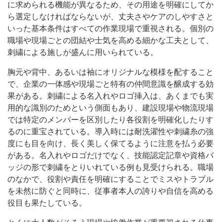
に求められる機能が異なるため、その用途を明確にしてか
ら選定しなければならないが、丈夫さやケアのしやすさと
いった基本条件はすべての作業現場で重視される。個別の
職場や現場ごとの団結や士気を高める細かな工夫として、
刺繍による施しが盛んに用いられている。
胸元や背中、あるいは袖にオリジナルな模様を配すること
で、企業の一体感や現場ごと特有の仲間意識を醸成する効
果がある。刺繍による名入れやロゴ挿入は、あくまでも実
用的な識別のためという側面もあり、建設現場や物流現場
では特定のメンバーを区別したり各役割を明確化したりす
るのに重宝されている。導入時には耐洗濯性や刺繍糸の強
度にも目を向け、長く美しく保てるように注意を払う必要
がある。名入れやロゴだけでなく、技能認定記章や資格バ
ッジの形で刺繍をとりいれている例も見受けられる。職場
のなかで、役割や責任を明確にすることでミスやトラブル
を未然に防ぐと同時に、従事者本人の誇りや自信を高める
役目も果たしている。