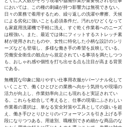
とくに大人数がそろう現場や協働作業が重要視される仕事
においては、この種の刺繍が持つ影響力は無視できない。
日々の業務で着用するため、繰り返しの洗濯や摩擦、天候
による劣化に強いことも必須条件だ。汚れがひどくなって
も家庭用洗濯機で手軽に洗え、すぐ乾く作業着へのニーズ
は根強い。また、最近では体にフィットするストレッチ素
材が使用されたものや、女性に特化した小柄な設計のシリ
ーズなども登場し、多様な働き手の希望を反映している。
労働安全衛生の観点から規定されている事項を満たしつつ
も、おしゃれ感や個性を打ち出せる点も注目が高まる背景
である。
無機質な印象に陥りやすい仕事用衣服がパーソナル化して
いくことで、働くひとびとの業務へ向かう気持ちや現場の
活力が向上し、作業効率向上にも現れると実証されてい
る。これらを総合して考えると、仕事の現場にふさわしい
作業着の選択は、単なる安全対策や工具としての扱いを超
え、働き手ひとりひとりのパフォーマンスを引き上げる手
段になりつつある。用途別、職種別できめ細かな商品のな