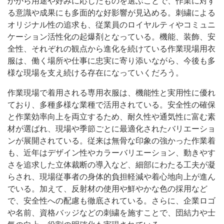
かから用途や好みに応じたものを選ぶことで、作業に対す
る意識や成果にも多面的な好影響が見込める。刺繍による
オリジナル性の追求も、従業員のロイヤルティやコミュニ
ケーション活性化の起爆剤となっている。機能、装飾、安
全性、それぞれの観点から進化を続けている作業現場用衣
服は、働く場所や仕事に忠実に寄り添いながら、今後も多
様な現場を支え続ける存在になっていくだろう。
作業現場で着用される専用衣服は、機能性と実用性に優れ
ており、多種多様な業種で活用されている。安全性の確保
と作業効率向上を両立するため、耐久性や通気性に富む素
材が選ばれ、現場や季節ごとに最適化されたバリエーショ
ンが展開されている。従来は無骨な印象の強かった作業着
も、近年はデザイン性やカラーバリエーション、動きやす
さを追求した立体裁断の導入など、細部にわたる工夫が凝
らされ、現場従事者の身体的負担軽減や着心地向上が進ん
でいる。加えて、反射材の使用や鮮やかな色の採用など
で、安全性への配慮も徹底されている。さらに、企業ロゴ
や名前、資格バッジなどの刺繍を施すことで、団結力や士