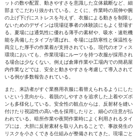
ットの数や配置、動きやすさを意識した立体裁断など、細
部までこだわり抜かれている。とくに、作業時の屈伸や腕
の上げ下げにストレスを与えず、衣服による動きを制限し
ないためのデザインは現場従事者の体験談にもよく登場す
る。夏場には通気性に優れる薄手の素材や、吸水・速乾機
能を具備したタイプが選ばれ、冬場には防寒性と保温性を
両立した厚手の作業着が支持されている。現代のオフィス
環境においても、作業現場にルーツを持つ衣服が採用され
る場合は少なくない。例えば倉庫作業や工場内での簡易屋
内作業などでは、安全と動きやすさを考慮して導入されて
いる例が多数報告されている。
また、来訪者がすぐ業務用衣服に着替えられるようにした
いという意向から、着脱のしやすさを追求した上着やズボ
ンも多様化している。安全性の観点からは、反射材を縫い
付けたり視認性の高い色を採用したりと、細心の注意が払
われている。暗所作業や夜間作業時によく利用されるタイ
プには、大胆に反射素材を取り入れることで、事故発生の
リスクを小さくできる仕組みが整備されてきた。現場ごと