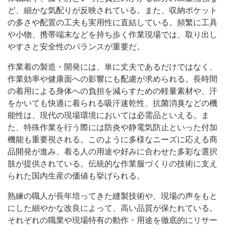
ど、細かな気配りが反映されている。また、収納ポケット
の多さや配置の工夫も実用性に直結している。頻繁に工具
や小物、携帯端末などを持ち歩く作業現場では、取り出し
やすさと安全性のバランスが重要だ。
作業着の製造・開発には、単に丈夫であるだけではなく、
作業効率や健康面への影響にも配慮が求められる。長時間
の着用による身体への負担を減らすための軽量素材や、汗
をかいても快適に着られる吸汗速乾性、抗菌消臭などの機
能性は、現代の現場環境においては必需品といえる。ま
た、特殊作業を行う際には防炎や静電気防止といった付加
機能も重要視される。このように多様なニーズに応える商
品開発が進み、着る人の用途や好みに合わせた多彩な選択
肢が提供されている。伝統的な作業服づくりの技術に支え
られた国内生産の価値も挙げられる。
熟練の職人が長年培ってきた縫製技術や、現場の声をもと
にした細やかな改良によって、高い品質が保たれている。
それぞれの職業や現場特有の動作・用途を徹底的にリサー