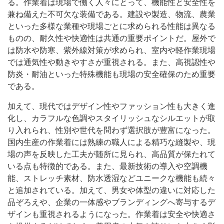
る。作業着は現場で働く人々にとって、機能性と安全性を
兼ね備えた不可欠な装備である。建設や製造、物流、農業
といった多様な業種や現場ごとに求められる性能は異なる
ものの、耐久性や快適性は共通の重要ポイントだ。屋外で
は防水や防寒、紫外線対策が求められ、室内や軽作業現場
では通気性や動きやすさが重視される。また、高視認性や
防炎・耐油といった特殊機能も現場の安全確保のため重要
である。
加えて、現代ではデザイン性やファッション性も大きく進
化し、カラフルな色調やスタイリッシュなシルエットが取
り入れられ、性別や世代を問わず選択肢が豊富になった。
国内生産の作業着には熟練の職人による精巧な縫製や、現
場の声を反映した工夫が随所に見られ、高品質が保たれて
いる点も特徴的である。また、最新技術の導入や空調機
能、ストレッチ素材、防水透湿などユニークな機能も続々
と追加されている。加えて、男女や体型の違いに対応した
品ぞろえや、企業の一体感やブランディングへ寄与するデ
ザインも重視されるようになった。作業着は安全や快適さ