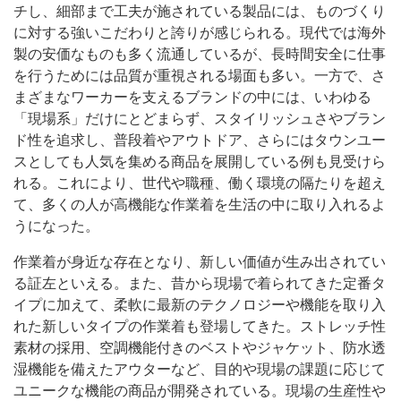
チし、細部まで工夫が施されている製品には、ものづくり
に対する強いこだわりと誇りが感じられる。現代では海外
製の安価なものも多く流通しているが、長時間安全に仕事
を行うためには品質が重視される場面も多い。一方で、さ
まざまなワーカーを支えるブランドの中には、いわゆる
「現場系」だけにとどまらず、スタイリッシュさやブラン
ド性を追求し、普段着やアウトドア、さらにはタウンユー
スとしても人気を集める商品を展開している例も見受けら
れる。これにより、世代や職種、働く環境の隔たりを超え
て、多くの人が高機能な作業着を生活の中に取り入れるよ
うになった。
作業着が身近な存在となり、新しい価値が生み出されてい
る証左といえる。また、昔から現場で着られてきた定番タ
イプに加えて、柔軟に最新のテクノロジーや機能を取り入
れた新しいタイプの作業着も登場してきた。ストレッチ性
素材の採用、空調機能付きのベストやジャケット、防水透
湿機能を備えたアウターなど、目的や現場の課題に応じて
ユニークな機能の商品が開発されている。現場の生産性や