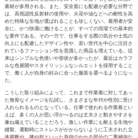
素材が多用される。また、安全面にも配慮が必要な分野で
は、高視認性反射材の使用や、火花や油などへの耐性を高
めた特殊な生地が選ばれることも珍しくない。着用者が安
全に、かつ快適に働けることが、すべての現場での基本的
な要件である。その一方で、仕事をする際の気分や士気の
向上にも配慮したデザイン性や、若い世代を中心に注目さ
れているファッション性を意識した商品も増えている。従
来はシンプルな色使いや形状が多かったが、最近はカラフ
ルな色展開やスタイリッシュなシルエットを採用すること
で、働く人が自身の好みに合った服装を選べるようになっ
た。
こうした取り組みによって、これまで作業着に対してあっ
た無骨なイメージを払拭し、さまざまな年代や性別に受け
入れられるものとなっている。仕事で使われる作業着とい
えば、多くの人が思い浮かべるのは丈夫さと動きやすさを
兼ね備えていることだろう。激しい作業にも耐える生地や
縫製、運動時にストレスがかからないように工夫された立
体裁断や、膝や肘といった負担のかかる部分の二重補強な